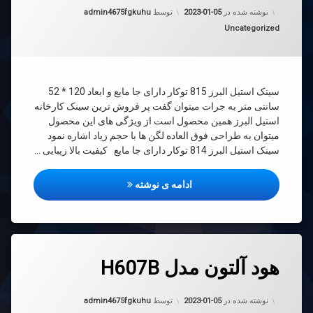
به روز شده در
2023-01-05
شویی
نوشته شده در
2023-01-05
توسط
admin4675fgkuhu
دسته بندی ها:
Uncategorized
سینک استیل البرز 815 توکار دارای جا مایع و ابعاد 120 * 52
سانتی متر به جرات میتوان گفت پر فروش ترین سینک کارخانه
استیل البرز همین محصول است از ویژگی های این محصول
میتوان به طراحی فوق العاده لگن ها با حجم زیاد اشاره نمود
سینک استیل البرز 814 توکار دارای جا مایع کیفیت بالا زیبایی …
سینک ظرفشویی
ادامه ی نوشته
دیدگاهتان
هود آلتون مدل H607B
رهٔ
ن
د
به روز شده در
2023-01-05
ن
نوشته شده در
2023-01-05
توسط
admin4675fgkuhu