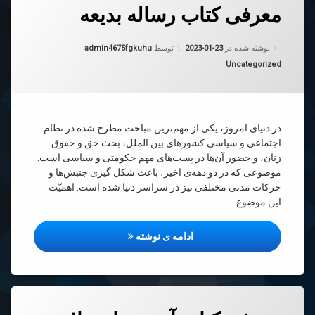
معرفی کتاب رساله بدیعه
رهٔ
ن
فی
د
به روز شده در
2023-01-23
ب
نوشته شده در
2023-01-23
توسط
admin4675fgkuhu
له
دسته بندی ها:
Uncategorized
ه
در دنیای امروز، یکی از مهم‌ترین مباحث مطرح شده در نظام
اجتماعی و سیاسی کشورهای بین الملل، بحث حق و حقوق
زنان، و حضور آن‌ها در پست‌های مهم حکومتی و سیاسی است.
موضوعی که در دو دهه‌ی اخیر، باعث شکل گیری جنبش‌ها و
حرکات مدنی مختلفی نیز در سراسر دنیا شده است. اهمیّت
این موضوع …
معرفی کتاب رساله بدیعه
ادامه ی نوشته
دیدگاهتان