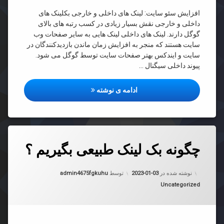
افزایش سئو سایت: لینک های داخلی و خارجی بکلینک های
داخلی و خارجی نقش بسیار زیادی در کسب رتبه های بالای
گوگل دارند. لینک های داخلی لینک هایی به سایر صفحات وب
سایت هستند که منجر به افزایش زمان ماندن بازدیدکنندگان در
سایت و ایندکس بهتر صفحات سایت توسط گوگل می شود.
پیوند داخلی سیگنال …
بک لینک
ادامه ی نوشته
دیدگاهتان
چگونه بک لینک طبیعی بگیریم ؟
رهٔ
ن
نه
د
به روز شده در
2023-01-03
نوشته شده در
2023-01-03
توسط
admin4675fgkuhu
ک
دسته بندی ها:
Uncategorized
عی
ریم