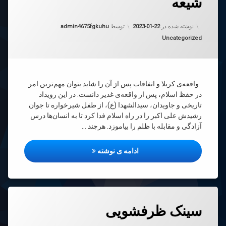
شیعه
ب
ین
به روز شده در
2023-01-22
نوشته شده در
2023-01-22
توسط
admin4675fgkuhu
نگ
دسته بندی ها:
Uncategorized
ه
واقعه‌ی کربلا و اتفاقات پس از آن را شاید بتوان مهم‌ترین امر
در حفظ اسلام، پس از واقعه‌ی غدیر دانست. در این رویداد
تاریخی و جاویدان، سیدالشهدا (ع)، از طفل شیرخواره تا جوان
رشیدش علی اکبر را در راه اسلام فدا کرد تا به انسان‌ها درس
آزادگی و مقابله با ظلم را بیاموزد. هرچند …
معرفی کتاب اربعین در فرهنگ شی
ادامه ی نوشته
دیدگاهتان
سینک ظرفشویی
رهٔ
ن
ک
د