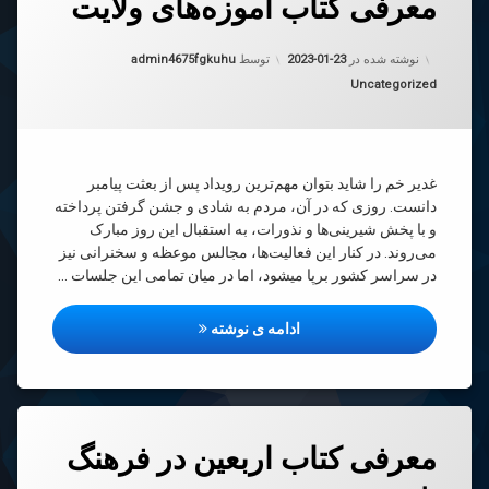
معرفی کتاب آموزه‌های ولایت
رهٔ
ن
فی
د
به روز شده در
2023-01-23
ب
نوشته شده در
2023-01-23
توسط
admin4675fgkuhu
ه‌های
دسته بندی ها:
Uncategorized
یت
غدیر خم را شاید بتوان مهم‌ترین رویداد پس از بعثت پیامبر
دانست. روزی که در آن، مردم به شادی و جشن گرفتن پرداخته
و با پخش شیرینی‌ها و نذورات، به استقبال این روز مبارک
می‌روند. در کنار این فعالیت‌ها، مجالس موعظه و سخنرانی نیز
در سراسر کشور برپا میشود، اما در میان تمامی این جلسات …
معرفی کتاب آموزه‌های ولایت
ادامه ی نوشته
دیدگاهتان
معرفی کتاب اربعین در فرهنگ
رهٔ
ن
فی
د