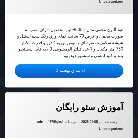
دسته بندی ها:
Uncategorized
H6
هود آلتون مخفی مدل H605 s این محصول دارای نصب به
صورت مخفی و عرض 70 سانت. نمای ورق رنگ شده استیل و
شیشه سکوریت نقره ای و موتور توربو 4 دور و قدرت مکش
750 متر مکعب و 1 عدد فیلتر آلومینیومی 3 لایه قابل شستشو
بلند و کلید لمسی و سنسور دود, بو, …
هود آلتون مدل H607B
ادامه ی نوشته
دیدگاهتان
آموزش سئو رایگان
رهٔ
ن
زش
د
به روز شده در
2023-01-05
نوشته شده در
2023-01-05
توسط
admin4675fgkuhu
گان
دسته بندی ها:
Uncategorized