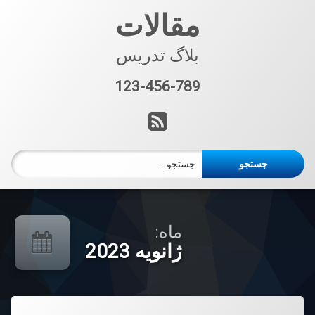
فتن
مقالات
ه
حتوا
بلاگ تدریس
123-456-789
تلفن:
آر اس اس
جستجو برای:
ماه:
ژانویه 2023
دیدگاهتان