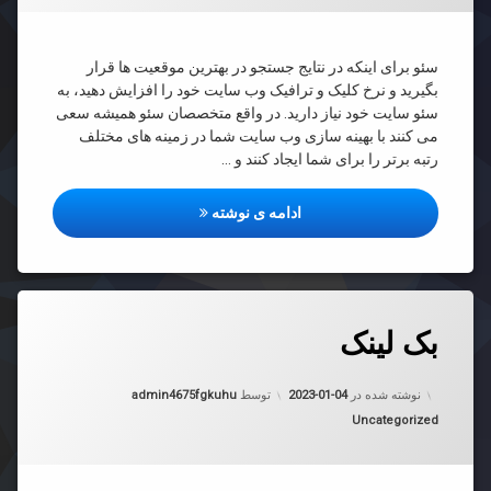
سئو برای اینکه در نتایج جستجو در بهترین موقعیت ها قرار
بگیرید و نرخ کلیک و ترافیک وب سایت خود را افزایش دهید، به
سئو سایت خود نیاز دارید. در واقع متخصصان سئو همیشه سعی
می کنند با بهینه سازی وب سایت شما در زمینه های مختلف
رتبه برتر را برای شما ایجاد کنند و …
آموزش سئو رایگان
ادامه ی نوشته
دیدگاهتان
بک لینک
رهٔ
ن
د
به روز شده در
2023-01-04
ک
نوشته شده در
2023-01-04
توسط
admin4675fgkuhu
دسته بندی ها:
Uncategorized