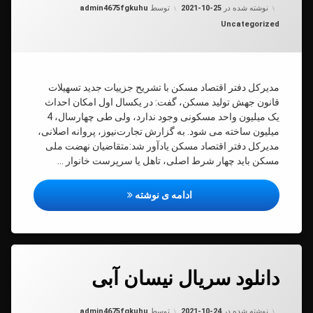
به روز شده در
2021-10-25
نوشته شده در
2021-10-25
توسط
admin4675fgkuhu
ون
دسته بندی ها:
Uncategorized
ش
د
کن
مدیرکل دفتر اقتصاد مسکن با تشریح جزيیات جدید تسهیلات
قانون جهش تولید مسکن،‌ گفت: در یکسال اول امکان احداث
یک میلیون واحد مسکونی وجود ندارد، ولی طی چهارسال، 4
میلیون ساخته می شود. به گزارش تجارت‌نیوز، پروانه اصلانی،
مدیرکل دفتر اقتصاد مسکن یادآور شد:‌متقاضیان نهضت ملی
مسکن باید چهار شرط اصلی، تاهل یا سرپرست خانوار …
جزيیات جدید از وام قانون جهش ت
ادامه ی نوشته
دیدگاهتان
دانلود سریال نیسان آبی
رهٔ
ن
ود
د
به روز شده در
2021-10-24
ال
نوشته شده در
2021-10-24
توسط
admin4675fgkuhu