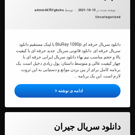
گی
ه
به روز شده در
2021-10-13
نوشته شده در
2021-10-13
توسط
admin4675fgkuhu
ا
یت
دسته بندی ها:
Uncategorized
ی
دانلود سریال حرفه ای BluRay 1080p با لینک مستقیم دانلود
10
سریال حرفه ای دانلود قانونی سریال جدید حرفه ای با کیفیت
بالا و حجم مناسب نیم بهاء دانلود سریال ایرانی حرفه ای با
چهار کیفیت عالی و متوسط داستان: پول زیادی دخیل است. یک
برنامه کامل برای از بین بردن موانع و دستیابی به این ثروت
لازم است. این یک برنامه …
دانلود سریال شبکه خانگی حرفه ای با 
ادامه ی نوشته
دیدگاهتان
دانلود سریال جیران
رهٔ
ن
ود
د