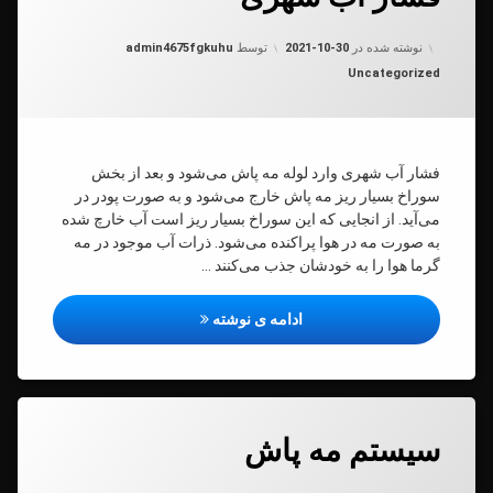
رهٔ
ن
ر
د
به روز شده در
2021-10-30
نوشته شده در
2021-10-30
توسط
admin4675fgkuhu
ری
دسته بندی ها:
Uncategorized
فشار آب شهری وارد لوله مه پاش می‌شود و بعد از بخش
سوراخ بسیار ریز مه پاش خارج می‌شود و به صورت پودر در
می‌آید. از انجایی که این سوراخ بسیار ریز است آب خارچ شده
به صورت مه در هوا پراکنده می‌شود. ذرات آب موجود در مه
گرما هوا را به خودشان جذب می‌کنند …
فشار آب شهری
ادامه ی نوشته
برچسب‌
دیدگاهتان
خورده
سیستم مه پاش
رهٔ
ن
سیستم
تم
د
مه پاش