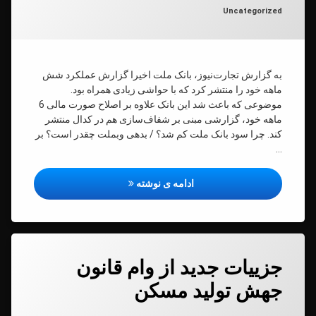
دسته بندی ها:
Uncategorized
ی
لت
ر
به گزارش تجارت‌نیوز، بانک ملت اخیرا گزارش عملکرد شش
؟
ماهه خود را منتشر کرد که با حواشی زیادی همراه بود.
موضوعی که باعث شد این بانک علاوه بر اصلاح صورت مالی 6
ماهه خود، گزارشی مبنی بر شفاف‌سازی هم در کدال منتشر
کند. چرا سود بانک ملت کم شد؟ / بدهی وبملت چقدر است؟ بر
…
چرا سود بانک ملت کم شد؟ / بده
ادامه ی نوشته
دیدگاهتان
جزيیات جدید از وام قانون
رهٔ
ن
جهش تولید مسکن
یات
د
د