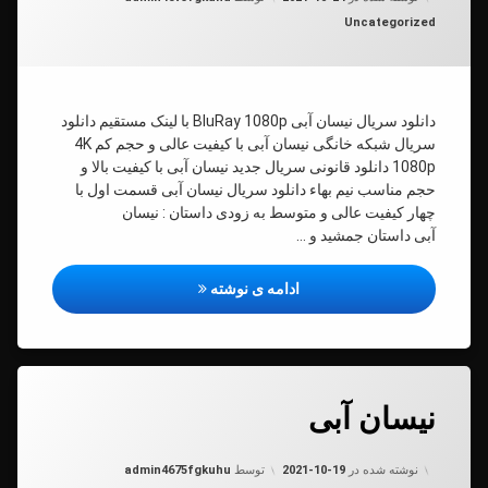
ان
دسته بندی ها:
Uncategorized
دانلود سریال نیسان آبی BluRay 1080p با لینک مستقیم دانلود
سریال شبکه خانگی نیسان آبی با کیفیت عالی و حجم کم 4K
1080p دانلود قانونی سریال جدید نیسان آبی با کیفیت بالا و
حجم مناسب نیم بهاء دانلود سریال نیسان آبی قسمت اول با
چهار کیفیت عالی و متوسط به زودی داستان : نیسان
آبی داستان جمشید و …
دانلود سریال نیسان آبی
ادامه ی نوشته
برچسب‌
دیدگاهتان
خورده
نیسان آبی
رهٔ
ن
نیسان
ان
د
آبی
به روز شده در
2021-10-19
نوشته شده در
2021-10-19
توسط
admin4675fgkuhu