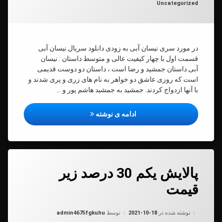
دسته بندی ها:
Uncategorized
در مورد سری نیسان آبی به زودی دانلود سریال نیسان آبی
قسمت اول با چهار کیفیت عالی و متوسط داستان : نیسان
آبی داستان جمشید و رضا است ، داستان دو دوست قدیمی
است که روزی عاشق دو خواهر به نام های زری و پری شدند و
با آنها ازدواج کردند. جمشید به جمشید هاشم پور و …
نیسان آبی
ادامه ی نوشته
دیدگاهتان
پالایش یکم 30 درصد زیر
رهٔ
ن
قیمت
ایش
د
به روز شده در
2021-10-18
د
نوشته شده در
2021-10-18
توسط
admin4675fgkuhu