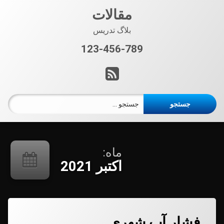
فتن
مقالات
ه
حتوا
بلاگ تدریس
123-456-789
تلفن:
آر اس اس
جستجو برای:
ماه:
اکتبر 2021
دیدگاهتان
فشار آب شهری