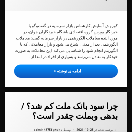
کوروش آسایش کارشناس بازار سرمایه در گفت‌وگو با
خبرنگار بورس گروه اقتصادی باشگاه خبرنگاران جوان، در
مورد آینده معاملات الگوریتمی در بازار سرمایه گفت: معاملات
الگوریتمی بعد از مدتی اشباع می‌شود و بازار معاملاتی که با
الگوریتم انجام شود را شناسایی می‌کند. این معاملات به صورت
خودکار به تعادل می‌رسد و بسیاری از افراد در ابتدا از …
پیش‌نویس خودکار
ادامه ی نوشته
دیدگاهتان
چرا سود بانک ملت کم شد؟ /
رهٔ
ن
بدهی وبملت چقدر است؟
د
به روز شده در
2021-10-25
نوشته شده در
2021-10-25
توسط
admin4675fgkuhu