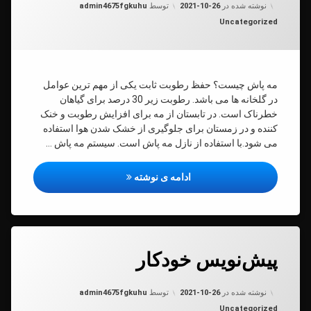
به روز شده در
2021-10-26
نوشته شده در
2021-10-26
توسط
admin4675fgkuhu
دسته بندی ها:
Uncategorized
مه پاش چیست؟ حفظ رطوبت ثابت یکی از مهم ترین عوامل
در گلخانه ها می باشد. رطوبت زیر 30 درصد برای گیاهان
خطرناک است. در تابستان از مه برای افزایش رطوبت و خنک
کننده و در زمستان برای جلوگیری از خشک شدن هوا استفاده
می شود.با استفاده از نازل مه پاش است. سیستم مه پاش …
سیستم مه پاش
ادامه ی نوشته
برچسب‌
دیدگاهتان
خورده
پیش‌نویس خودکار
رهٔ
ن
اخبار
‌نویس
د
بورس
به روز شده در
2021-10-26
کار
نوشته شده در
2021-10-26
توسط
admin4675fgkuhu
دسته بندی ها:
Uncategorized