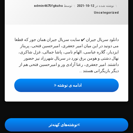
به روز شده در
2021-10-12
ال
نوشته شده در
2021-10-12
توسط
admin4675fgkuhu
ان
دسته بندی ها:
Uncategorized
دانلود سریال جیران ✔️ سایت سریال جیران همان جور که قطعا
می دونید در این میان امیر جعفری، امیرحسین فتحی، پریناز
ایزدیار، گلاره عباسی، الهام نامی، پاشا جمالی، غزل شاکری،
نهال دشتی و هومن برق نورد در سریال شهرزاد نیز حضور
داشتند. امیر جعفری، رعنا آزادی ور و امیرحسین فتحی هم از
دیگر بازیگرانی هستند …
دانلود سریال جیران
ادامه ی نوشته
راهبری
نوشته‌های کهنه‌تر
نوشته‌ها