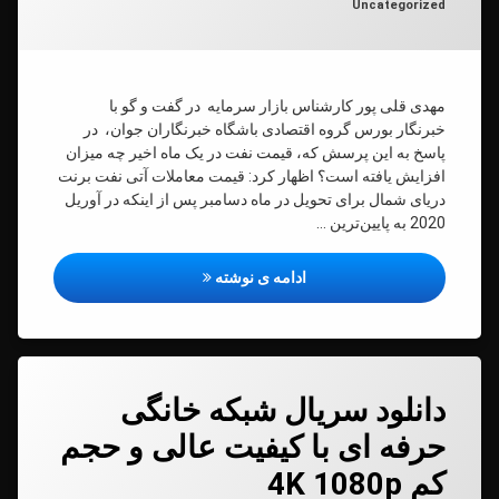
دسته بندی ها:
Uncategorized
ت
مهدی قلی پور کارشناس بازار سرمایه در گفت و گو با
خبرنگار بورس گروه اقتصادی باشگاه خبرنگاران جوان، در
پاسخ به این پرسش که، قیمت نفت در یک ماه اخیر چه میزان
افزایش یافته است؟ اظهار کرد: قیمت معاملات آتی نفت برنت
دریای شمال برای تحویل در ماه دسامبر پس از اینکه در آوریل
2020 به پایین‌ترین …
پالایش یکم 30 درصد زیر قیمت
ادامه ی نوشته
دیدگاهتان
دانلود سریال شبکه خانگی
رهٔ
ن
حرفه ای با کیفیت عالی و حجم
ود
د
ال
کم 4K 1080p
ه