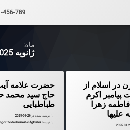
تلفن:
-456-789
ماه:
ژانویه 2025
ه زن در اسلام از بیان دخت پیامبر اکرم حضرت فاطمه زهرا سلام الله علیها
دربارهٔ حضرت علامه آیت الله حا
دیدگاهتان را
بیان کنید
ن در اسلام از
حضرت علامه آیت 
 پیامبر اکرم
حاج سید محمد ح
اطمه زهرا
طباطبایی
ه علیها
به روز شده
نوشته شده در
2025-01-26
دسته بندی 
توسط
admin4675fgkuhu
egorized
به روز شده در
2025-01-26
2025-01-