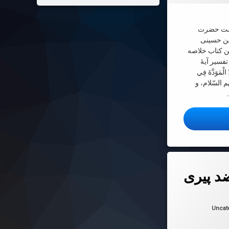
یمت حضرت
ین حسینی
ین کتاب خلاصه
فسیر آیۀ
 الْمَوَدَّةَ فِي
م السّلام، و
ب «رساله مودت»
ضد پیری
 در
2025-01-06
ها:
Uncat