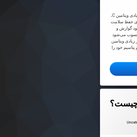
انار از نظر تغذیه‌ای حاوی مقدار زیادی ویتامین C،
رای حفظ سلامت
ود گوارش و
حسوب می‌شود
 زیادی ویتامین
 پتاسیم خود را
ر ضد پیری
چیست؟
 در
2025-01-04
ها:
Uncat