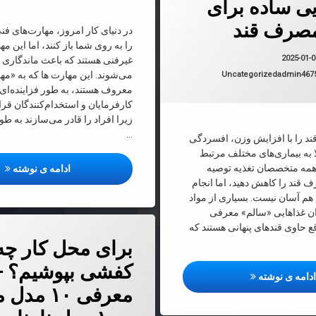
ی ساده برای
صرف قند
در دنیای کار امروز، مهارت‌های فنی
را به روی شما باز کنند، اما این مه
به روز شده در
2025-01-01
2025-01-
غیرفنی هستند که باعث ماندگاری 
دسته بندی ها:
می‌شوند. این مهارت ها که به «مه
Uncategorized
admin467
معروف هستند، به طور فزاینده‌ای 
کارفرمایان و استخدام‌کنندگان قرار
زیرا افراد را قادر می‌سازند به ط
…
د را با افزایش وزن، افسردگی
ا به بیماری‌های مختلف مرتبط
اً همه متخصصان تغذیه توصیه
مها
ادامه ی نوشته
 قند را کاهش دهید، اما انجام
ا هم آسان نیست. بسیاری از مواد
ان غذا‌هایی «سالم» معرفی
ع حاوی قند‌های پنهانی هستند که
دربارهٔ برای محل کار چه کفشی بپوشیم؟ + معرفی ۱۰ م
دیدگاهتان را
بیان کنید
برای محل کار چه
کفشی بپوشیم؟ +
روش‌هایی ساده برای کاهش مصرف قند
دامه ی نوشته
معرفی ۱۰ 