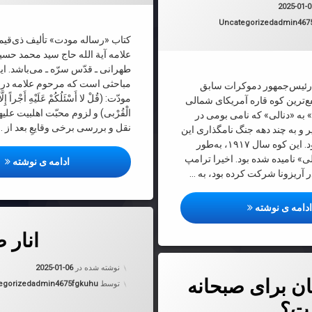
به روز شده در
2025-01-06
2025-01-
دسته بندی ها:
Uncategorized
admin467
کتاب «رساله مودت» تألیف ذی‌ق
علامه آیة الله حاج سید محمد حس
طهرانی ـ قدّس سرّه ـ می‌باشد. ا
مباحثی است که مرحوم علامه در ت
، رئیس‌جمهور دموکرات سابق
مودّت: (قُلْ لا أَسْئَلُكُمْ عَلَيْهِ أَجْراً إِلَّا
فع‌ترین کوه قاره آمریکای شمالی
الْقُرْبى) و لزوم محبّت اهل‏بيت عليه
» به «دنالی» که نامی بومی در
نقل و بررسى برخى وقايعِ بعد از …
 و به چند دهه جنگ نامگذاری این
کوه پایان داده بود. این کوه سال ۱۹۱۷، به‌طور
 نامیده شده بود. اخیرا ترامپ
کتا
ادامه ی نوشته
ر آریزونا شرکت کرده بود، به …
تصمیم عجیب و جدید ترامپ؛ تغییر نام یک کوه
دامه ی نوشته
دربارهٔ انار ضد پیری
دیدگاهتان را
بیان کنید
انار 
به روز شده
ن نان برای صبحانه کدام است؟
نوشته شده در
2025-01-06
ان برای صبحانه
دسته بندی 
توسط
admin4675fgkuhu
egorized
ست؟