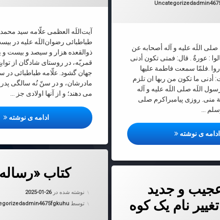
دسته بندی ها:
Uncategorized
admin467
آیت‌اللَه العظمی علّامه سید محم
طباطبائی رضوان‌اللَه ‌علیه در بيس
صلی اللَه علیه و آله أصحابه عن
ذوالقعده هزار و سيصد و بيست و ي
وا : عورةٌ . قال: فمتی تکون أدنی
قمريّه، در روستاى شادگان از توابع 
روا .فلمّا سمعت فاطمة علیها
جهان گشود. علّامه طباطبائى‌ در س
: أدنی ما تکون من ربها ان تلزم
مادرشان، و در سنّ نُه سالگى پدر
سول اللَه صلی اللَه علیه و آله
می دهند؛ و از آنها اولادى جز …
ة منی. روزی پیامبراکرم صلی
وسلم …
حضر
ادامه ی نوشته
جایگاه زن در اسلام از بیان دخت پیامبر اکرم حضرت فاطمه زهرا سل
دامه ی نوشته
دربارهٔ کتاب «رساله مودت»
دیدگاهتان را
بیان کنید
کتاب «رساله
 عجیب و جدید ترامپ؛ تغییر نام یک کوه
جیب و جدید
به روز شده
نوشته شده در
2025-01-26
غییر نام یک کوه
دسته بندی 
توسط
admin4675fgkuhu
egorized