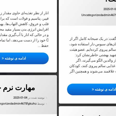
به روز شده در
2025-01-04
2025-01-
دسته بندی ها:
Uncategorized
admin467
فیبر، پتاسیم و فولات است که ب
قلب و عروق، کاهش التهاب‌ها، بهب
افزایش انرژی بدن بسیار مفید م
و در حالی که انار با آب‌گیری مقدار
گفت: در یک صبحانه کامل اگر از
C خود را از دست می‌دهد، اما تمام
 نان‌های سبوس دار استفاده شود،
حفظ …
سالم پیروی کرده‌ایم. عضو هیئت
هید بهشتی خاطرنشان کرد:
انا
ادامه ی نوشته
 والدین الگو می‌گیرند، اگر
 غذایی سالم پیروی کنند، کودکان
ت علاقمند می‌شوند و همچنین اگر
دربارهٔ مهارت نرم چیست؟
دیدگاهتان را
بیان کنید
مهارت نرم 
بهترین نان برای صبحانه کدام است؟
دامه ی نوشته
به روز شده
نوشته شده در
2025-01-04
دسته بندی 
توسط
admin4675fgkuhu
egorized
هایی ساده برای کاهش مصرف قند