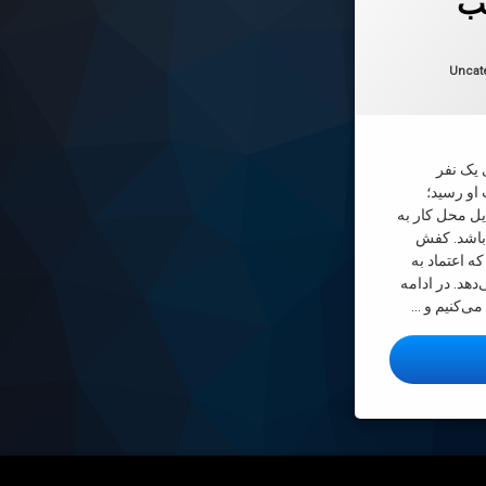
 در
2025-01-01
ها:
Uncat
 یک نفر
او رسید؛
ل محل کار به
 باشد. کفش
 اعتماد به
هد. در ادامه
ی‌کنیم و …
محل کار چه کفشی بپوشیم؟ + معرفی ۱۰ مدل مناسب و ۱۰ مدل نامناسب