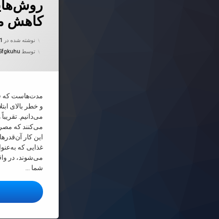
روش‌های
کاهش م
نوشته شده در
01
توسط
5fgkuhu
مدت‌هاست که قن
و خطر بالای ابتل
می‌دانیم. تقریب
می‌کنند که مصرف
این کار آن‌قدر‌ه
غذایی که به‌عنو
می‌شوند، در واق
شما …
ا