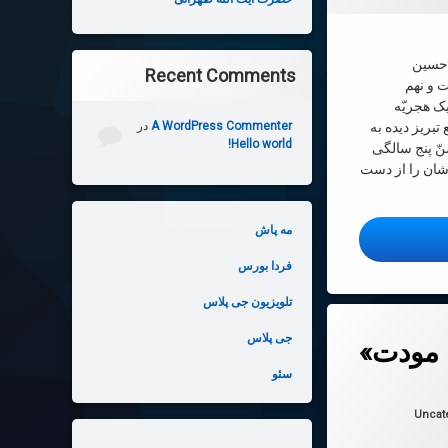
دحسین
Recent Comments
ت و نهم
ک هجريّه
تبريز دیده به
A WordPress Commenter
در
Hello world!
نّ پنج سالگى
شان را از دست
مه پاش
ت علامه آیت الله حاج سید محمد حسین طباطبایی
فردا بورس
ام الله علیها
تلویزیون جی پلاس
جی پلاس
 مودت»
سئو
 در
2025-01-26
ها:
Uncat