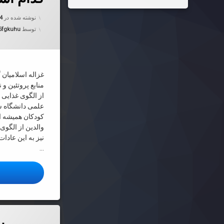
نوشته شده در
04
توسط
5fgkuhu
غزاله اسلامیان 
منابع پروتئین و
از الگوی غذایی 
علمی دانشگاه ش
کودکان همیشه از
والدین از الگوی
نیز به این عادا
…
ا
دربارهٔ روش‌
دیدگاهتان را
بیان کنید