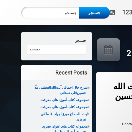
جستجو برای:
آر اس اس
123
جستجو
جستجو
Recent Posts
ج سید محمد حسین طباطبایی
الله
شرح حال اجمالی آیت‌الله‌العظمی ملّا
حسین‌قلی همدانی
سین
مجموعه کتاب آموزه های معرفت
مجموعه کتاب آموزه های معرفت
آیت اللَه حاج میرزا جواد آقا ملکی
 در
2025-01-26
تبریزی
ها:
Uncat
مجموعه کتاب های عنوان بصری
حضرت آیت الله طهرانی