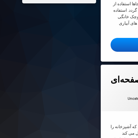
ا استفاده از
ردد. استفاده
کوچک خانگی
ای آبیاری
پاش رستوران 2
فحه‌ای
 در
2022-03-19
ها:
Uncat
که آشپزخانه را
ل می کند