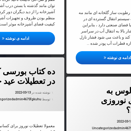
توان مانند گذشته با بستن درب آش
آشپزخانه را از دید دیگران دور کرد.
طوبت ساز گلخانه ای مانند مه
منظم بودن ظروف و تجهیزات آشپز
سیستم انتقال گسترده ای در
کیفیت فضای آشپزخانه موثر است. 
 فضای صنعتی دارد ، بنابراین
 بالا به انتقال آب در سراسر
د و باعث می شود فشار نازل
طرا
ادامه ی نوشته
ندازه قطرات آب پودر شده …
رطوبت ساز گلخانه ای
دامه ی نوشته
دربارهٔ ده کتاب بورسی که باید در 
دیدگاهتان را
بیان کنید
ده کتاب بورسی که
در تعطیلات عید خ
 چالوس به سفرهای نوروزی می‌رسد؟
لوس به
به روز شده
نوشته شده در
2022-03-13
نوروزی
دسته بندی 
توسط
admin4675fgkuhu
egorized
؟
به روز شده در
2022-03-13
2022-03-
معمولا تعطیلات نوروز برای کسانی
دسته بندی ها:
Uncategorized
admin467