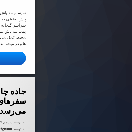
سیستم مه پاش ر
پاش صنعتی ، به 
سراسر گلخانه یا
پمپ مه پاش فشار
محیط کمک می کن
ها و در نتیجه ا
ا
دربارهٔ جاده
دیدگاهتان را
بیان کنید
جاده چا
سفرهای 
می‌رسد
نوشته شده در
13
توسط
5fgkuhu