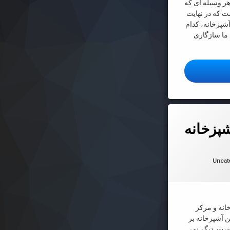
وسیله ای که
ت که در نهایت
آشپزخانه، کدام
 ما سازگاری
 صفحه‌ای
پزخانه
 در
2022-03-19
ها:
Uncat
انه و مرکز
 آشپزخانه بر
است. دیگر نمی