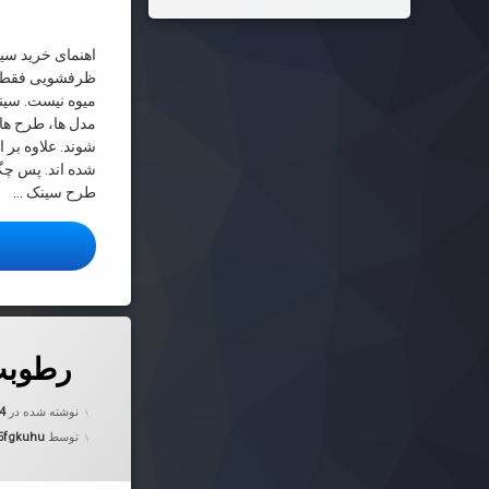
اهنمای خرید سی
ظرفشویی فقط 
میوه نیست. سینک
مدل ها، طرح ها
شوند. علاوه بر ا
شده اند. پس چگو
طرح سینک …
ا
دربارهٔ رطوب
دیدگاهتان را
بیان کنید
رطوبت
نوشته شده در
14
توسط
5fgkuhu