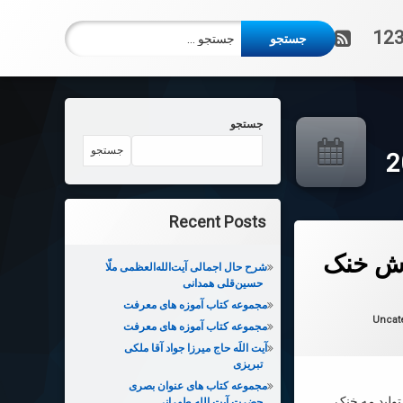
جستجو برای:
آر اس اس
123
جستجو
جستجو
Recent Posts
اش خنک
شرح حال اجمالی آیت‌الله‌العظمی ملّا
حسین‌قلی همدانی
 در
2022-03-30
مجموعه کتاب آموزه های معرفت
ها:
Uncat
مجموعه کتاب آموزه های معرفت
آیت اللَه حاج میرزا جواد آقا ملکی
تبریزی
مجموعه کتاب های عنوان بصری
ولید مه خنک
حضرت آیت الله طهرانی