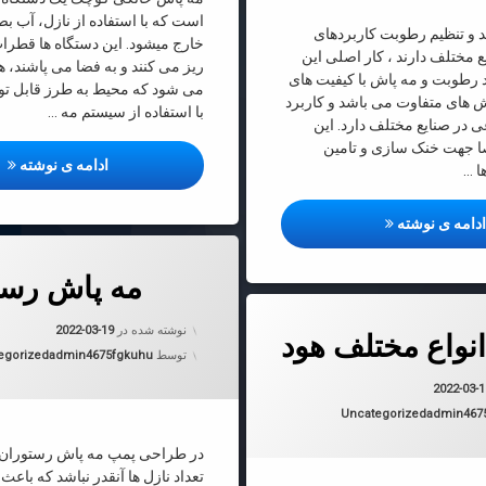
است که با استفاده از نازل، آب بص
د و تنظیم رطوبت کاربردهای
خارج میشود. این دستگاه ها قطرات
ع مختلف دارند ، کار اصلی این
ریز می کنند و به فضا می پاشند، 
ید رطوبت و مه پاش با کیفیت های
می شود که محیط به طرز قابل ت
 های متفاوت می باشد و کاربرد
با استفاده از سیستم مه …
ی در صنایع مختلف دارد. این
جهت خنک سازی و تامین
تول
ادامه ی نوشته
ا …
دستگاه های تولید و تنظیم رطوبت
دامه ی نوشته
دربارهٔ مه پاش رستوران 2
دیدگاهتان را
بیان کنید
مه پاش رستو
 مختلف هود
به روز شده
نوشته شده در
2022-03-19
نواع مختلف هود
دسته بندی 
توسط
admin4675fgkuhu
egorized
به روز شده در
2022-03-19
2022-03-
دسته بندی ها:
Uncategorized
admin467
در طراحی پمپ مه پاش رستوران 
تعداد نازل ها آنقدر نباشد که با