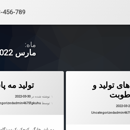
تلفن:
-456-789
ماه:
مارس 2022
اه های تولید و تنظیم رطوبت
دربارهٔ تولید مه پاش خنک
دیدگاهتان را
بیان کنید
ای تولید و
تولید مه پ
طوبت
به روز شده
نوشته شده در
2022-03-30
دسته بندی 
توسط
admin4675fgkuhu
egorized
به روز شده در
2022-03-24
2022-03-
دسته بندی ها:
Uncategorized
admin467
مه پاش خانگی کوچک یک دستگاه ت