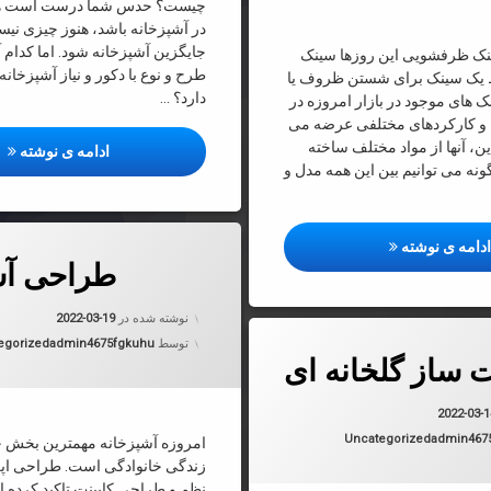
چیست؟ حدس شما درست است هر 
در آشپزخانه باشد، هنوز چیزی نیس
جایگزین آشپزخانه شود. اما کدام 
نک ظرفشویی این روزها سینک
طرح و نوع با دکور و نیاز آشپزخانه
یک سینک برای شستن ظروف یا
دارد؟ …
 های موجود در بازار امروزه در
 و کارکردهای مختلفی عرضه می
ین، آنها از مواد مختلف ساخته
گاز
ادامه ی نوشته
نه می توانیم بین این همه مدل و
راهنمای خرید سینک ظرفشویی
دربارهٔ طراحی آشپزخانه
دامه ی نوشته
دیدگاهتان را
بیان کنید
طراحی آش
به روز شده
نوشته شده در
2022-03-19
ت ساز گلخانه ای
دسته بندی 
توسط
admin4675fgkuhu
egorized
 ساز گلخانه ای
به روز شده در
2022-03-14
2022-03-
دسته بندی ها:
Uncategorized
admin467
امروزه آشپزخانه مهمترین بخش خ
زندگی خانوادگی است. طراحی اپن
نظم و طراحی کابینت تاکید کرده 