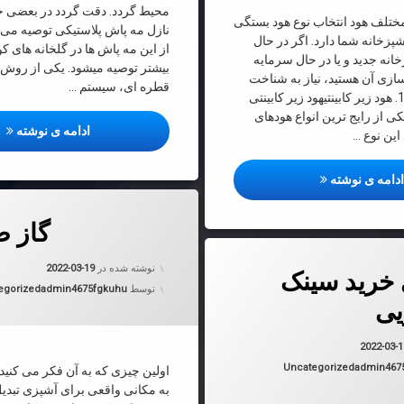
محیط گردد. دقت گردد در بعضی جاه
 مختلف هود انتخاب نوع هود بستگی
نازل مه پاش پلاستیکی توصیه می گ
پزخانه شما دارد. اگر در حال
از این مه پاش ها در گلخانه های 
نه جدید و یا در حال سرمایه
بیشتر توصیه میشود. یکی از روش ه
ازی آن هستید، نیاز به شناخت
قطره ای، سیستم …
انواع هود دارید: 1. هود زیر کابینتیهود زیر کابینتی
کی از رایج ترین انواع هودهای
مه 
ادامه ی نوشته
ین نوع …
انواع مختلف هود
دامه ی نوشته
دربارهٔ گاز صفحه‌ای
دیدگاهتان را
بیان کنید
گاز ص
مای خرید سینک ظرفشویی
به روز شده
نوشته شده در
2022-03-19
 خرید سینک
دسته بندی 
توسط
admin4675fgkuhu
egorized
ی
به روز شده در
2022-03-19
2022-03-
دسته بندی ها:
Uncategorized
admin467
اولین چیزی که به آن فکر می کنید 
به مکانی واقعی برای آشپزی تبدی