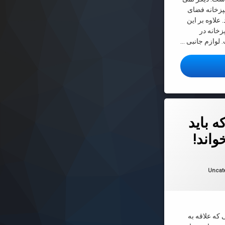
پزخانه فضای
 علاوه بر این
خانه در
لوازم جانبی …
حی آشپزخانه
تعطیلات عید خواند!
 باید
واند!
 در
2022-03-13
ها:
Uncat
 که علاقه به