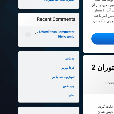
ورت پودر از آن
 آب را بسیار
همین امر باعث
Recent Comments
وجهی خنک شود.
A WordPress Commenter
در
Hello world!
ید مه پاش خنک
مه پاش
ران 2
فردا بورس
 در
2022-03-19
تلویزیون جی پلاس
ها:
Uncat
جی پلاس
سئو
دقت گردد
عث خیس شدن