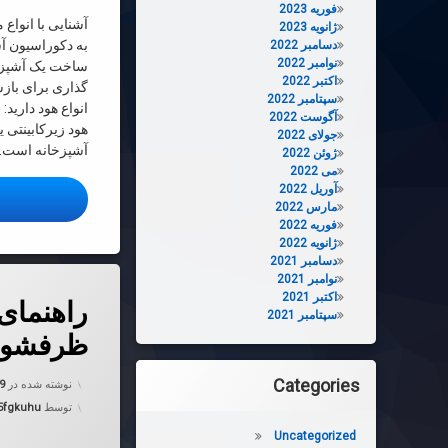
فوریه 2023
آشنایی با انواع
ژانویه 2023
به دکوراسیون آش
دسامبر 2022
نوامبر 2022
ساخت یک آشپزخا
اکتبر 2022
گذاری برای بازس
سپتامبر 2022
آگوست 2022
هود زیرکابینتی ی
جولای 2022
آشپزخانه است. ا
ژوئن 2022
می 2022
آوریل 2022
ا
مارس 2022
فوریه 2022
ژانویه 2022
دسامبر 2021
نوامبر 2021
دربارهٔ راهن
دیدگاهتان را
بیان کنید
اکتبر 2021
راهنمای
سپتامبر 2021
ظرفشوی
Categories
نوشته شده در
19
توسط
5fgkuhu
Uncategorized