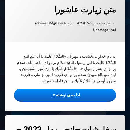
دیدگاهتان
متن زیارت عاشورا
رهٔ
ن
د
به روز شده در
2023-07-23
رت
نوشته شده در
2023-07-23
توسط
admin4675fgkuhu
ورا
دسته بندی ها:
Uncategorized
به نام خداوند بخشاینده مهربان ﴿السَّلامُ عَلَيك يا أبا عَبدِ اللَهِ
السَّلامُ عَلَيك يا ابنَ رَسولِ اللَهِ﴾ سلام بر تو ای اباعبداللَه، سلام
بر تو ای پسر رسول خدا ﴿السَّلامُ عَلَيك يا ابنَ أميرِ المُؤمِنينَ وَ
ابنَ سَيدِ الوَصيينَ﴾ سلام بر تو ای فرزند امیرمؤمنان و فرزند
سرور أوصیا ﴿السَّلامُ عَلَيك يا ابنَ فاطِمَةَ سَيدَةِ …
متن زیارت عاشورا
ادامه ی نوشته
دیدگاهتان
سفارشات چلنجر مدل 2023 –