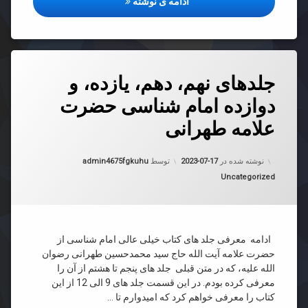
نامه هشدارآمیز ۸۰۰۰ نویسنده درباره هوش مصنوعی
ادامه ی نوشته
دیدگاهتان
جلدهای نهم، دهم، یازده، و
رهٔ
ن
دوازده امام شناسی حضرت
های
د
علامه طهرانی
،
ه،
به روز شده در
2023-07-17
نوشته شده در
2023-07-17
توسط
admin4675fgkuhu
ده
دسته بندی ها:
Uncategorized
سی
رت
ه
انی
ادامه معرفی جلد های کتاب خیلی عالی امام شناسی از
حضرت علامه آیت الله حاج سید محمدحسین طهرانی رضوان
الله علیه، که در متن قبلی جلد های پنجم تا هشتم از آن را
معرفی کرده بودم. در این قسمت جلد های 9 الی 12 از این
کتاب را معرفی خواهم کرد که امیدوارم تا …