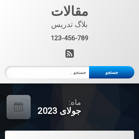
فتن
مقالات
ه
حتوا
بلاگ تدریس
123-456-789
تلفن:
آر اس اس
جستجو برای:
ماه:
جولای 2023
دیدگاهتان