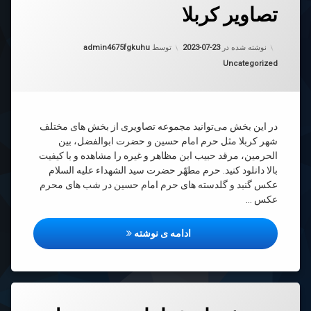
تصاویر کربلا
رهٔ
ن
ویر
د
به روز شده در
2023-07-23
ا
نوشته شده در
2023-07-23
توسط
admin4675fgkuhu
دسته بندی ها:
Uncategorized
در این بخش می‌توانید مجموعه تصاویری از بخش های مختلف
شهر کربلا مثل حرم امام حسین و حضرت ابوالفضل، بین
الحرمین، مرقد حبیب ابن مظاهر و غیره را مشاهده و با کیفیت
بالا دانلود کنید. حرم مطهّر حضرت سید الشهداء علیه السلام
عکس گنبد و گلدسته های حرم امام حسین در شب های محرم
عکس …
تصاویر کربلا
ادامه ی نوشته
دیدگاهتان