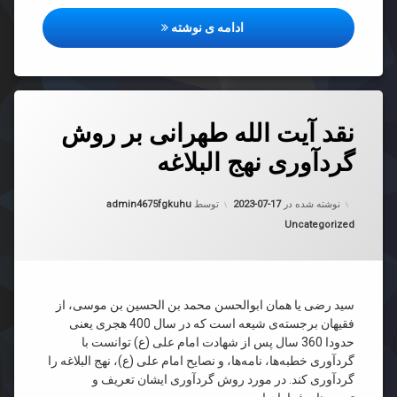
وصیت نامه امام حسین (ع) به محم
ادامه ی نوشته
دیدگاهتان
نقد آیت الله طهرانی بر روش
رهٔ
ن
گردآوری نهج البلاغه
د
به روز شده در
2023-07-17
انی
نوشته شده در
2023-07-17
توسط
admin4675fgkuhu
دسته بندی ها:
Uncategorized
ش
آوری
اغه
سید رضی یا همان ابوالحسن محمد بن الحسین بن موسی، از
فقیهان برجسته‌ی شیعه است که در سال 400 هجری یعنی
حدودا 360 سال پس از شهادت امام علی (ع) توانست با
گردآوری خطبه‌ها، نامه‌ها، و نصایح امام علی (ع)، نهج البلاغه را
گردآوری کند. در مورد روش گردآوری ایشان تعریف و