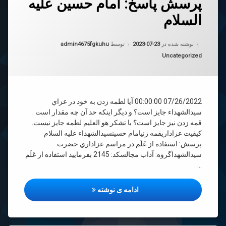
پرسش پاسخ: امام حسین علیه
رهٔ
ن
السلام
سش
د
خ:
به روز شده در
2023-07-23
ن
نوشته شده در
2023-07-23
توسط
admin4675fgkuhu
دسته بندی ها:
Uncategorized
لام
07/26/2022 00:00:00 آيا لطمه زدن به خود در عزاي
سيدالشهداء جايز است؟ و ديگر اينكه حد آن چه مقدار است .
قمه زدن نيز جايز است؟ با تشكر هو العلیم لطمه جایز نیست.
کیفیت عزاداریقمه زنیامام حسینسیدالشهداء علیه السلام
پرسش: استفاده از عَلَم در مراسم عزاداري حضرت
سيدالشهداگروه: آداب مجالسکد: 2145 بفرماييد استفاده از عَلَم
…
پرسش پاسخ: امام حسین علیه الس
ادامه ی نوشته