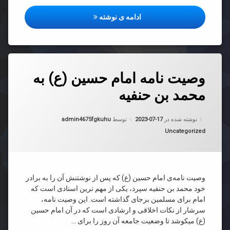
جلدهای نهم، دهم، یازده، و دواز
ادامه ی نوشته
دیدگاهتان
وصیت نامه امام حسین (ع) به
رهٔ
ن
محمد بن حنفیه
یت
د
به روز شده در
2023-07-17
ن
نوشته شده در
2023-07-17
توسط
admin4675fgkuhu
دسته بندی ها:
Uncategorized
د
یه
وصیت نامه‌ی امام حسین (ع) که پس از نوشتنش آن را به برادر
خود محمد بن حنفیه سپرد، یکی از مهم ترین اسنادی است که
امام برای مسلمین برجای گذاشته است. این وصیت نامه،
سرشار از نکات اخلاقی و ارشادی است که در آن امام حسین
(ع) میکوشد تا وضعیت جامعه آن روز را برای …