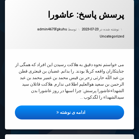
دیدگاهتان
پرسش پاسخ: عاشورا
رهٔ
ن
سش
د
به روز شده در
2023-07-23
خ:
نوشته شده در
2023-07-23
توسط
admin4675fgkuhu
ورا
دسته بندی ها:
Uncategorized
می خواستم نحوه دقیق به هلاکت رسیدن این افراد که همگی از
جنایتکاران واقعه کربلا بودند. را بدانم. غضبان بن قبعثرى قطن
بن عبد اللَه حارثى زحر بن قيس محمد بن عمير محمد بن عبد
الرحمن بن سعيد هوالعلیم اطلاعی ندارم. هلاکت قاتلان سید
الشهداءعاشورا پرسش: چرا اسبها در روز عاشورا بدن
سیدالشهداء را لگدکوب …
پرسش پاسخ: عاشورا
ادامه ی نوشته