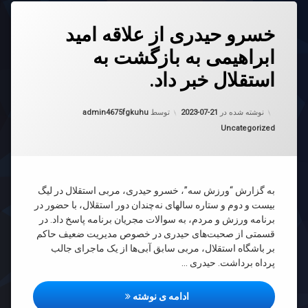
دیدگاهتان
خسرو حیدری از علاقه امید
رهٔ
ن
ابراهیمی به بازگشت به
و
د
ری
استقلال خبر داد.
ه
به روز شده در
2023-07-21
نوشته شده در
2023-07-21
توسط
admin4675fgkuhu
اهیمی
دسته بندی ها:
Uncategorized
گشت
قلال
به گزارش “ورزش سه”، خسرو حیدری، مربی استقلال در لیگ
بیست و دوم و ستاره سالهای نه‌چندان دور استقلال، با حضور در
برنامه ورزش و مردم، به سوالات مجریان برنامه پاسخ داد. در
قسمتی از صحبت‌های حیدری در خصوص مدیریت ضعیف حاکم
بر باشگاه استقلال، مربی سابق آبی‌ها از یک ماجرای جالب
پرداه برداشت. حیدری …
خسرو حیدری از علاقه امید ابراهیم
ادامه ی نوشته