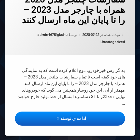
رهٔ
ن
همراه با چارجر مدل 2023 –
رشات
د
جر
را تا پایان این ماه ارسال کنند
2
به روز شده در
2023-07-22
نوشته شده در
2023-07-22
توسط
admin4675fgkuhu
اه
دسته بندی ها:
Uncategorized
جر
2
به گزارش خبرخودرو، دوج اعلام کرده است که به نمایندگی
های خود گفته است تا تمام سفارشات چلنجر مدل 2023 –
ن
همراه با چارجر مدل 2023 – را تا پایان این ماه ارسال کنند.
مهمتر از آن، این خودروساز همچنین می گوید که خودروهای
نهایی «حداکثر تا 31 دسامبر» امسال از خط تولید خارج خواهند
ال
…
سفارشات چلنجر مدل 2023 – همراه با چارجر مدل 2023 – را تا پایان این ماه ارسال کنند
ادامه ی نوشته