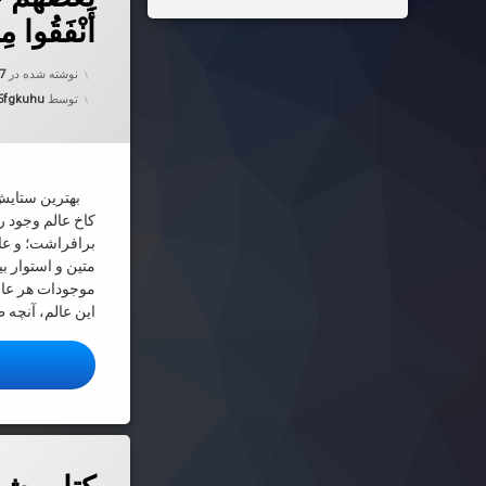
أَنْفَقُوا مِ
نوشته شده در
07
توسط
5fgkuhu
بهترین ستایش و
كاخ عالم وجود ر
برافراشت؛ و عالَ
متین و استوار بی
موجودات هر عالم،
این عالم، آنچ
ا
دربارهٔ کتاب
دیدگاهتان را
بیان کنید