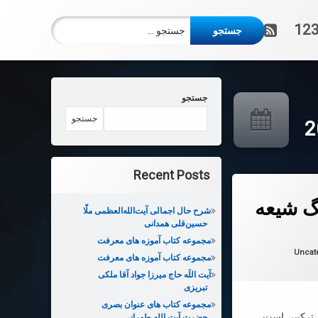
جستجو برای:
آر اس اس
123
جستجو
جستجو
Recent Posts
نگ شیعه
شرح حال اجمالی آیت‌الله‌العظمی ملّا
حسین‌قلی همدانی
 در
2026-06-07
مجموعه کتاب آموزه های معرفت
ها:
Uncat
مجموعه کتاب آموزه های معرفت
آیت اللَه حاج میرزا جواد آقا ملکی
تبریزی
مجموعه کتاب های عنوان بصری
 ترکیبی است
حضرت آیت الله طهرانی