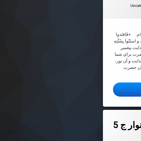
ها:
Uncat
: «فَاقتَدوا
ستَنّوا بِسُنَّتِهِ
دایت پیغمبر
حضرت برای شما
دایت و آن نور،
 آن حضرت
 در تاریخ پیامبر اکرم صلّی اللَه و علیه و آله و سلّم – ج۱
ار ج 5
 در
2026-06-07