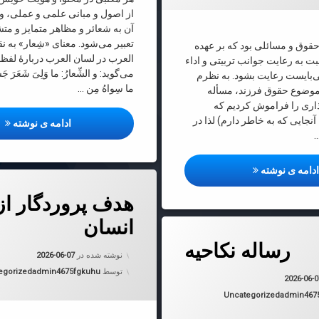
از اصول و مبانی علمی و عملی، و ن
آن به شعائر و مظاهر متمایز و م
تعبیر می‌شود. معنای «شِعار» به ن
قوق و مسائلی بود كه بر عهده
العرب در لسان العرب دربارۀ لفظ
بت به رعایت جوانب تربیتی و اداء
می‌گوید: و الشِّعارُ: ما وَلِیَ شَعَرَ ج
‌بایست رعایت بشود. به نظرم
ما سِواهُ مِن …
وضوع حقوق فرزند، مسأله
اری را فراموش كردیم كه
نجایی كه به خاطر دارم) لذا در
ارب
ادامه ی نوشته
…
اهمیت مسئلۀ اسم‌گذارى فرزندان در مكتب اسلام
دامه ی نوشته
دربارهٔ هدف پروردگار از خلقت ان
دیدگاهتان را
بیان کنید
هدف پروردگار از
انسان
 نکاحیه
رساله نکاحیه
به روز شده
نوشته شده در
2026-06-07
دسته بندی 
توسط
admin4675fgkuhu
egorized
به روز شده در
2026-06-07
2026-06-
دسته بندی ها:
Uncategorized
admin467