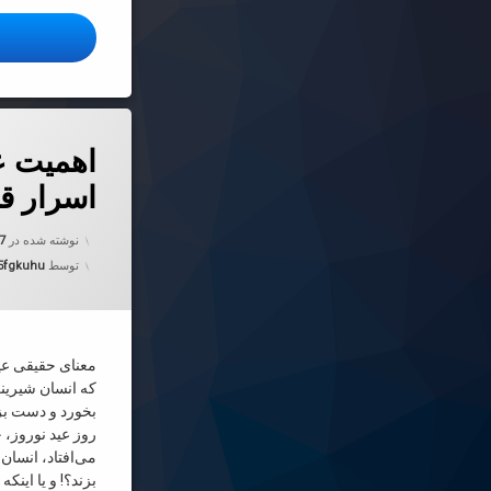
ا
دربارهٔ اهمیت
دیدگاهتان را
بیان کنید
اهمیت ع
اسرار قر
نوشته شده در
07
توسط
5fgkuhu
معنای حقیقی عید
که انسان شیرین
بخورد و دست بزن
روز عید نوروز، ح
می‌افتاد، انسان 
بزند؟! و یا اینکه