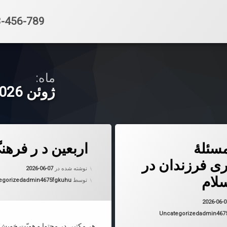
تلفن:
-456-789
ماه:
ژوئن 2026
ت مسئلۀ اسم‌گذارى فرزندان در مكتب اسلام
دربارهٔ اربعین د ر فرهنگ شیعه
دیدگاهتان را
بیان کنید
سئلۀ
اربعین د ر فره
رى فرزندان در
به روز شده
نوشته شده در
2026-06-07
لام
دسته بندی 
توسط
admin4675fgkuhu
egorized
به روز شده در
2026-06-07
2026-06-
دسته بندی ها:
Uncategorized
admin467
هر مکتبی در محتوا و هویّت خویش