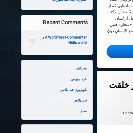
مادهایی که از
تشخّصۀ آن مکتب
قل از لسان
Recent Comments
 «شعار» چنین
َسدِ الإنسانِ دونَ
A WordPress Commenter
در
Hello world!
عین د ر فرهنگ شیعه
مه پاش
سان
فردا بورس
 خلقت
تلویزیون جی پلاس
جی پلاس
 در
2026-06-07
سئو
ها:
Uncat