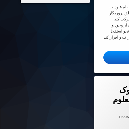
قام عبودیت
ق پروردگار
ركت كند
، از وجود و
نحو استقلال
اف و اقرار كند
 پروردگار از خلقت انسان
به بحر العلوم
وک
الِهِمْ‌
علوم
 در
2026-06-07
ها:
Uncat