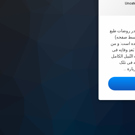
ها:
Uncat
د محمدمحسن حسینی طهرانی قدّس‌الله‌سرّه
ر روضات طبع
حه ١٧٥ (در اواسط صفحه)
ده است: و من
 بَعدِ وفاتِه فی
النّبیل الکامل
ه فی تلک
زیارة …
 انوار ج 5