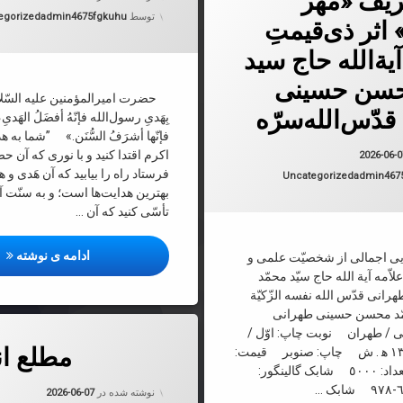
یف «مهر
دسته بندی 
توسط
admin4675fgkuhu
egorized
اثر ذی‌قیمتِ
‌الله حاج سید
سن حسینی
حضرت امیرالمؤمنین علیه السّلام
دّس‌الله‌سرّه
بِهَدیِ رسول‌الله فإنّهُ أفضَلُ الهَدیِ، و ا
فإنّها أشرَفُ السُّنَن.» ”شما به ه
به روز شده در
2026-06-07
اکرم اقتدا کنید و با نوری که آن 
2026-06-
فرستاد راه را بیابید که آن هَدی و ه
دسته بندی ها:
Uncategorized
admin467
بهترین هدایت‌ها است؛ و به سنّت
تأسّی کنید که آن …
سیری
ادامه ی نوشته
یی اجمالی از شخصیّت علمی و
ّمه آیة الله حاج سیّد محمّد
انی قدّس الله نفسه الزّکیّة
حمّد محسن حسینی طهرانی
 / طهران نوبت چاپ: اوّل /
دربارهٔ مطلع انوار ج 5
دیدگاهتان را
بیان کنید
مطلع انو
١٤٣٣ ه‍ . ق، ١٣٩١ ه‍ . ش چاپ: صنوبر قیمت:
٥٥٠٠تومان تعداد: ٥٠٠٠ شابک گالینگور:
به روز شده
نوشته شده در
2026-06-07