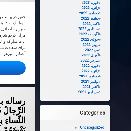
فوریه 2023
ژانویه 2023
دسامبر 2022
حقیر در بیست و
نوامبر 2022
الم
اکتبر 2022
طهران، ابحاثى 
سپتامبر 2022
آگوست 2022
قرآن كریم شروع 
جولای 2022
آیات مباركه و ع
ژوئن 2022
براى سعادت بشر
می 2022
آشكارا مبرهن 
آوریل 2022
مارس 2022
فوریه 2022
ا
ژانویه 2022
دسامبر 2021
نوامبر 2021
اکتبر 2021
سپتامبر 2021
دربارهٔ رساله بدیع
دیدگاهتان را
بیان کنید
رساله بد
الرِّجالُ ق
Categories
النِّساءِ بِ
بَعْضَهُمْ 
Uncategorized