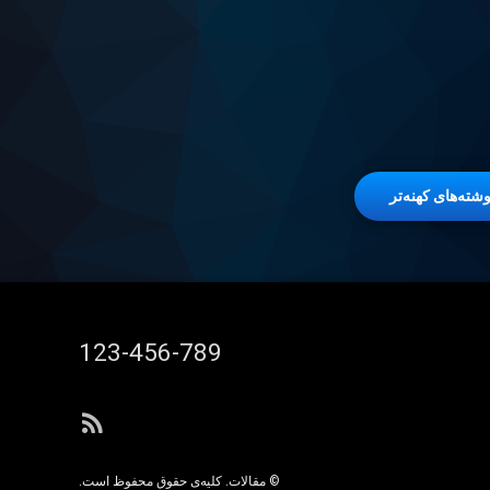
وشته‌های کهنه‌تر
تلفن:
123-456-789
آر اس ا
© مقالات. کلیه‌ی حقوق محفوظ است.