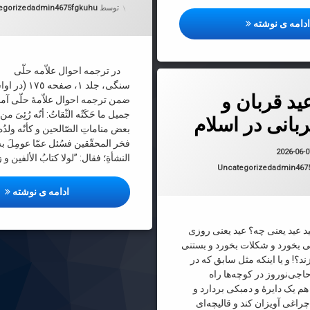
دسته بندی 
توسط
admin4675fgkuhu
egorized
کتاب شریف «مهر فروزان» اثر ذی‌قیمتِ حضرت آیة‌الله حاج سی
دامه ی نوشته
در ترجمه احوال علاّمه حلّی د
 عید قربان و اسرار قربانی در اسلام
سنگی، جلد ١، صف
ید قربان و
ضمن ترجمه احوال علاّمۀ حلّی آم
جمیل ما حَکَتْه الثّقاتُ: أنّه رُئِیَ من
بانی در اسلام
بعض مناماتِ الصّالحین و کأنّه ولدُه 
فخر المحقّقین فسُئل عمّا عومِلَ ب
به روز شده در
2026-06-07
2026-06-
النشأةِ؛ فقال: ”لولا کتابُ الألفین و 
دسته بندی ها:
Uncategorized
admin467
مطلع
ادامه ی نوشته
 عید یعنی چه؟ عید یعنی روزی
ی بخورد و شکلات بخورد و بستنی
د؟! و یا اینکه مثل سابق که در
اجی‌نوروز در کوچه‌ها راه
هم یک دایرۀ و دمبکی بردارد و
 چراغی آویزان کند و قالیچه‌ای