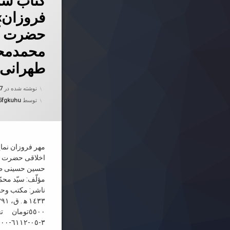
کتاب شر
فروزان» 
حضرت آیة
محمدمح
طهرانی ق
نوشته شده در
07
توسط
5fgkuhu
مهر فروزان نما
اخلاقی حضرت علا
حسین حسینی طهر
مؤلّف: سیّد م
ناشر: مکتب وحی
٣-٠٥-٦١١٢-٦٠٠-٩٧٨ شابک …