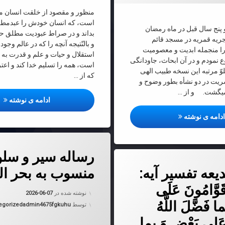
منظور و مقصود از خلقت انسان م
است، كه انسان خودش را عبدمطل
 پنج سال قبل در ماه رمضان
بداند و در صراط عبودیت مطلق ح
بارك ١٣٩٠هجریه قمریه در مسجد قائم
و بالنّتیجه آنچه را كه در عالم وجود
را منجمله ابدیت و معصومیت
استقلال و حیات و علم و قدرت به 
نمودم و در آن ابحاث، جاودانگى
است، همه را تسلیم خدا كند و اعتر
لوّ مرتبه این نسخه طبیب الهى
كه از …
یت در دو نشأه بطور وضوح و
میگشت. و از …
هدف
ادامه ی نوشته
رساله نکاحیه
دامه ی نوشته
دربارهٔ رساله سیر و سلوک منسوب 
دیدگاهتان را
بیان کنید
رساله سیر و سل
ه تفسیر آیه: الرِّجالُ قَوَّامُونَ عَلَى النِّساءِ بِما فَضَّلَ اللَّهُ بَعْضَهُمْ عَلى‌ بَعْضٍ وَ بِما أَنْفَقُوا مِنْ أَمْو
یعه تفسیر آیه:
منسوب به بحر ال
َوَّامُونَ عَلَى
به روز شده
نوشته شده در
2026-06-07
ما فَضَّلَ اللَّهُ
دسته بندی 
توسط
admin4675fgkuhu
egorized
عَلى‌ بَعْضٍ وَ بِما