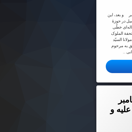
ر و بعد، این
یل در حوزۀ
له‌اى خطّى
تحفة الملوک
لانا السیّد
ّق به مرحوم
نى …
له سیر و سلوک منسوب به بحر العلوم
لّی اللَه و علیه و آله و سلّم – ج۱
مبر
ُمْ عَلى‌ بَعْضٍ وَ بِما أَنْفَقُوا مِنْ أَمْوالِهِمْ‌
علیه و
لله‌سرّه
 در
2026-06-07