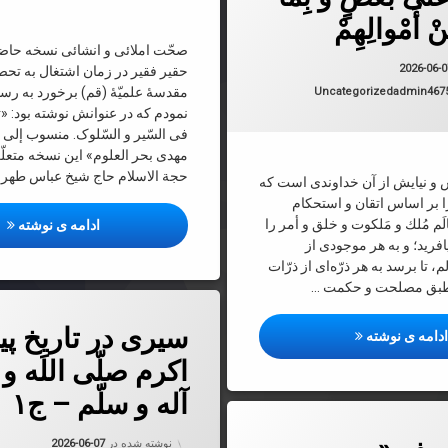
نْ أَمْوالِهِمْ‌
صحّت املائی و انشائی نسخه حاض
به روز شده در
2026-06-07
2026-06-
حقیر فقیر در زمان اشتغال به تحص
دسته بندی ها:
مقدسۀ علمیّۀ (قم) برخورد به رسا
Uncategorized
admin467
نمودم که در عنوانش نوشته بود: «
فی السّیر و السّلوک. منسوب إلى مو
مهدى بحر العلوم» این نسخه متعل
حجة الاسلام حاج شیخ عباس طهرا
 نیایش از آن خداوندى است كه
ا بر اساس اتقان و استحكام
م مُلك و مَلكوت و خلق و أمر را
رسا
ادامه ی نوشته
افرید؛ و به هر موجودى از
 تا برسد به هر ذرّه‌اى از ذرّات
ه طبق مصلحت و حكمت …
دربارهٔ سیری در تاریخ پیامبر اکرم ص
دیدگاهتان را
بیان کنید
سیری در تاریخ پیا
رساله بدیعه تفسیر آیه: الرِّجالُ قَوَّامُونَ عَلَى النِّساءِ بِما فَضَّلَ اللَّهُ بَعْضَه
دامه ی نوشته
اکرم صلّی اللَه و 
آله و سلّم – ج۱
 شریف «مهر فروزان» اثر ذی‌قیمتِ حضرت آیة‌الله حاج سید محمدمحسن حسینی طهرانی قدّس‌ا
به روز شده
نوشته شده در
2026-06-07