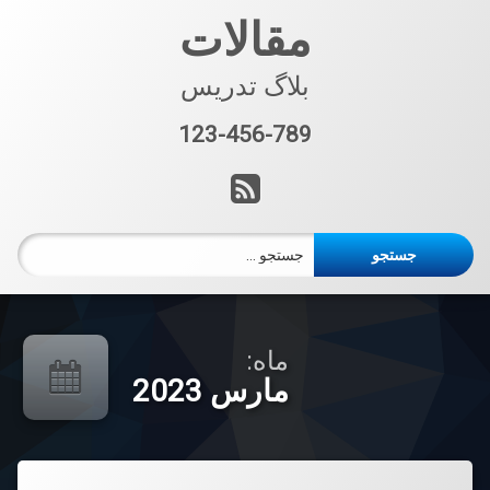
فتن
مقالات
ه
حتوا
بلاگ تدریس
123-456-789
تلفن:
آر اس اس
جستجو برای:
ماه:
مارس 2023
دیدگاهتان