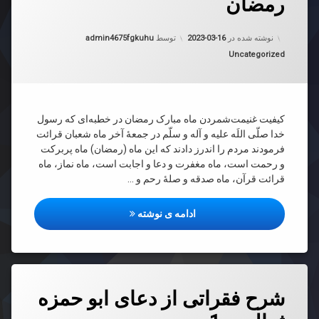
رمضان‌
ۀ
به روز شده در
2023-03-16
نوشته شده در
2023-03-16
توسط
admin4675fgkuhu
دسته بندی ها:
Uncategorized
ان
امون
لت
ان‌
کیفیت غنیمت‌شمردن ماه مبارک رمضان در خطبه‌ای‌ که‌ رسول‌
خدا صلّی‌ اللَه‌ علیه‌ و آله‌ و سلّم‌ در جمعۀ آخر ماه‌ شعبان‌ قرائت‌
فرمودند مردم‌ را اندرز دادند که‌ این‌ ماه‌ (رمضان‌) ماه‌ پربرکت‌
و رحمت‌ است‌، ماه‌ مغفرت‌ و دعا و اجابت‌ است‌، ماه‌ نماز، ماه‌
قرائت‌ قرآن‌، ماه‌ صدقه‌ و صلۀ رحم‌ و …
خطبه رسول‌ اللَه‌ در جمعۀ آخر ما
ادامه ی نوشته
دیدگاهتان
شرح فقراتی از دعای ابو حمزه
رهٔ
ن
ح
د