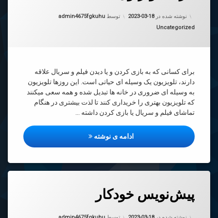
د
د
به روز شده در
2023-03-18
زیون
نوشته شده در
2023-03-18
توسط
admin4675fgkuhu
دسته بندی ها:
Uncategorized
برای کسانی که به بازی کردن و یا دیدن فیلم و سریال علاقه
دارند، تلویزیون یک وسیله ای حیاتی است. این روزها تلویزیون
به وسیله ای ضروری در خانه ها تبدیل شده و همه سعی میکنند
که تلویزیون بهتری را خریداری کنند تا لذت بیشتری در هنگام
تماشای فیلم و سریال یا بازی کردن داشته …
خرید تلویزیون
ادامه ی نوشته
دیدگاهتان
پیش‌نویس خودکار
رهٔ
ن
‌نویس
د
به روز شده در
2023-03-18
کار
نوشته شده در
2023-03-18
توسط
admin4675fgkuhu