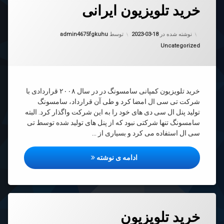
خرید تلویزیون ایرانی
رهٔ
ن
د
د
به روز شده در
2023-03-18
زیون
نوشته شده در
2023-03-18
توسط
admin4675fgkuhu
نی
دسته بندی ها:
Uncategorized
خرید تلویزیون کمپانی سامسونگ در در سال ۲۰۰۸ قراردادی با
شرکت تی سی ال امضا کرد و طی آن قرارداد، سامسونگ
تولید پنل ال سی دی های خود را به این شرکت واگذار کرد. البته
سامسونگ تنها شرکتی نبود که از پنل های تولید شده توسط تی
سی ال استفاده می کرد و بسیاری از …
خرید تلویزیون ایرانی
ادامه ی نوشته
دیدگاهتان
خرید تلویزیون
رهٔ
ن