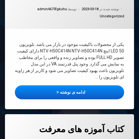
به روز شده در
2023-03-18
نوشته شده در
2023-03-18
توسط
admin4675fgkuhu
دسته بندی ها:
Uncategorized
ار
N
H50C4
یکی از محصولات باکیفیت موجود در بازار می باشد. تلویزیون
LED 50 اینچ NTV-H50C414N NTV-H50C414N دارای کیفیت
تصویر FULL HD بوده و تصاویر زنده و واقعی را برای مخاطب
به نمایش می گذارد. وجود پنل قدرتمند VA در این مدل
تلویزیون باعث بهبود کیفیت تصاویر می شود و کاربر از هر زاویه
ای تلویزیون را …
معرفی تلویزیون ال ای دی 50 اینچ نکسار مدل NTV-H50C414N
ادامه ی نوشته
دیدگاهتان
کتاب آموزه های معرفت
رهٔ
ن
ب
د