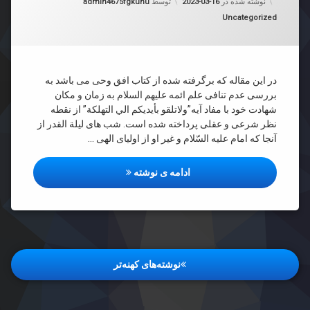
نوشته شده در
2023-03-16
توسط
admin4675fgkuhu
دسته بندی ها:
Uncategorized
ر
در این مقاله که برگرفته شده از کتاب افق وحی می باشد به
بررسی عدم تنافی علم ائمه علیهم السلام به زمان و مکان
شهادت خود با مفاد آیه”ولاتلقو بأيديكم الي التهلكة” از نقطه
نظر شرعی و عقلی پرداخته شده است. شب های لیلة القدر از
آنجا که امام علیه السّلام و غیر او از اولیای الهی …
شب های لیلة القدر
ادامه ی نوشته
راهبری
نوشته‌های کهنه‌تر
نوشته‌ها