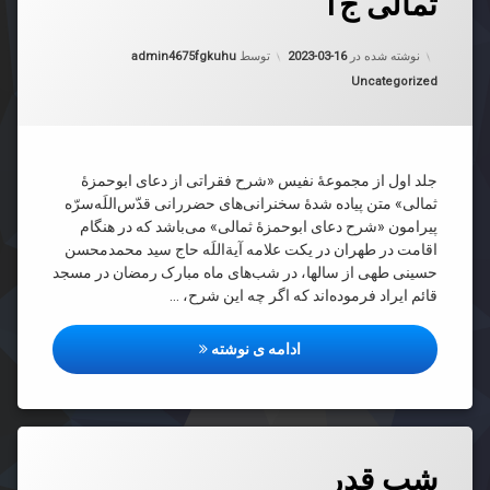
ثمالی ج1
اتی
به روز شده در
2023-03-16
ی
نوشته شده در
2023-03-16
توسط
admin4675fgkuhu
دسته بندی ها:
Uncategorized
ه
لی
جلد اول از مجموعۀ نفیس «شرح فقراتی از دعای ابوحمزۀ
ثمالی» متن پیاده شدۀ سخنرانی‌های حضررانی قدّس‌اللَه‌سرّه
پیرامون «شرح دعای ابوحمزۀ ثمالی» می‌باشد که در هنگام
اقامت در طهران در یکت علامه آیة‌اللَه حاج سید محمدمحسن
حسینی طهی از سالها، در شب‌های ماه مبارک رمضان در مسجد
قائم ایراد فرموده‌اند که اگر چه این شرح، …
شرح فقراتی از دعای ابو حمزه ثمال
ادامه ی نوشته
دیدگاهتان
شب قدر
رهٔ
ن