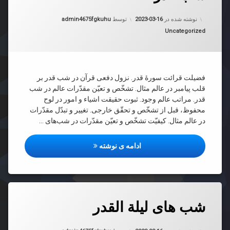
د
به روز شده در
2023-03-16
نوشته شده در
2023-03-16
توسط
admin4675fgkuhu
دسته بندی ها:
Uncategorized
فضیلت قرائت سورۀ قدر. نزول دفعی قرآن در شب قدر بر
قلب پیامبر در عالم مثال. تشخّص و تعیّن مقدّرات عالم در شب
قدر. مراتب عالم وجود. ثبوت حقیقت اشیاء و امور در لوح
محفوظ، قبل از تشخّص و تحقّق خارجی. تغییر و تبدّل مقدّرات
در عالم مثال. کیفیّت تشخّص و تعیّن مقدّرات در شب‌های …
شب قدر
ادامه ی نوشته
دیدگاهتان
شب های لیلة القدر
رهٔ
ن
د
به روز شده در
2023-03-16