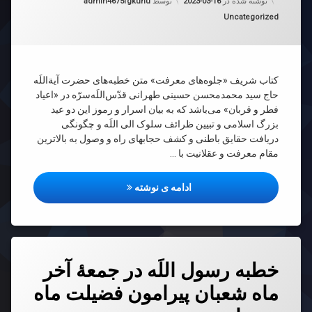
نوشته شده در
2023-03-16
توسط
admin4675fgkuhu
دسته بندی ها:
Uncategorized
کتاب شریف «جلوه‌های معرفت» متن خطبه‌های حضرت آیة‌اللَه
حاج سید محمدمحسن حسینی طهرانی قدّس‌اللَه‌سرّه در «اعیاد
فطر و قربان» می‌باشد که به بیان اسرار و رموز این دو عید
بزرگ اسلامی و تبیین ظرائف سلوک الی اللَه و چگونگی
دریافت حقایق باطنی و کشف حجابهای راه و وصول به بالاترین
مقام معرفت و عقلانیت با …
جلوه‌های معرفت
ادامه ی نوشته
دیدگاهتان
خطبه رسول‌ اللَه‌ در جمعۀ آخر
رهٔ
ن
ماه‌ شعبان پيرامون فضيلت ماه
ه
د
ل‌