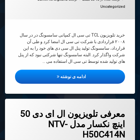
دسته بندی ها:
Uncategorized
خرید تلویزیون TCL تی سی ال کمپانی سامسونگ در در سال
۲۰۰۸ قراردادی با شرکت تی سی ال امضا کرد و طی آن
قرارداد، سامسونگ تولید پنل ال سی دی های خود را به این
شرکت واگذار کرد. البته سامسونگ تنها شرکتی نبود که از پنل
های تولید شده توسط تی سی ال استفاده می …
پیش‌نویس خودکار
ادامه ی نوشته
دیدگاهتان
معرفی تلویزیون ال ای دی 50
رهٔ
ن
اینچ نکسار مدل NTV-
فی
د
زیون
H50C414N