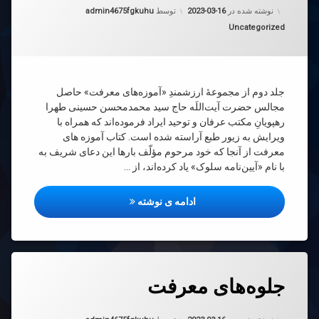
به روز شده در
2023-03-16
زه
نوشته شده در
2023-03-16
توسط
admin4675fgkuhu
دسته بندی ها:
Uncategorized
فت
جلد دوم از مجموعۀ ارزشمندِ «آموزه‌های معرفت» حاصل
مجالس حضرت آیت‌اللَه حاج سید محمدمحسن حسینی طهرا
رهپویانِ مکتب عرفان و توحید ایراد فرموده‌اند که همراه با
ویرایش به زیور طبع آراسته شده است. کتاب آموزه های
معرفت از آنجا که خود مرحوم مؤلّف بارها این دعای شریف به
با نام «آیین‌نامه سلوک» یاد کرده‌اند، از …
کتاب آموزه های معرفت
ادامه ی نوشته
دیدگاهتان
جلوه‌های معرفت
رهٔ
ن
‌های
د
به روز شده در
2023-03-16
فت