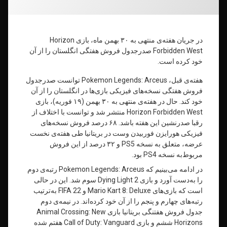
در جریان هفته‌ی منتهی به ۳۰ بهمن ماه، بازی Horizon
Forbidden West صدرجدول فروش هفتگی انگلستان را از آن
خود کرده است.
هفته‌ی قبل، Pokemon Legends: Arceus توانست صدرجدول
فروش هفتگی نسخه‌های فیزیکی بازی‌ها در انگلستان را از آن
خود کند. حال در هفته‌ی منتهی به ۳۰ بهمن (۱۹ فوریه)، بازی
Horizon Forbidden West منتشر شد و توانست با اختلاف از
رقبا صدرنشین این هفته باشد. ۶۸ درصد فروش نسخه‌های
فیزیکی هورایزن فوربیدن وست در بریتانیا طی هفته‌ی نخست
عرضه، متعلق به نسخه PS5 و ۳۲ درصد از این فروش
مربوط‌به نسخه PS4 بود.
در ادامه می‌بینیم که Pokemon Legends: Arceus رتبه‌ی دوم
را به‌دست آورد و بازی Dying Light 2 سوم شد. این در حالی
است که بازی‌های Mario Kart 8: Deluxe و FIFA 22 به‌ترتیب
رتبه‌های چهارم و پنجم را از آن خود کرده‌اند. در نیمه‌ی دوم
جدول فروش هفتنگی بریتانیا بازی Animal Crossing: New
Horizons ششم و بازی Call of Duty: Vanguard هفتم شده