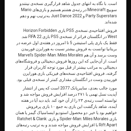
است. با نگاه به انتهای جدول شاهد قرارگیری نسخه‌ی نینتندو
سوییچ Minecraft در رتبه‌ی هشتم هستیم و بازی‌های Mario
Party Superstars و Just Dance 2022 به‌ترتیب نهم و دهم
شده‌اند.
فروش افتتاحیه‌ی نسخه‌ی PS5 بازی Horizon Forbidden
West در انگلستان فراتر از نسخه‌ی PS5 بازی FIFA 22 شد.
فقط یک بازی پلی استیشن 5 تا امروز در هفته‌ی اول عرضه در
بریتانیا توانست به فروش بیشتر نسبت به هورایزن فوربیدن
وست برسد و آن هم Marvel’s Spider-Man: Miles Morales
است. از آن‌جایی که این روزها فروش دیجیتالی و فروشگاه‌های
دیجیتالی به مراتب بیشتر از قبل مورد توجه کاربران قرار
گرفته، فروش افتتاحیه‌ی نسخه‌های فیزیکی بازی هورایزن
فوربیدن وست در انگلستان مقداری کمتر از نسخه‌ی قبلی بود.
مورد جالب بعدی، سایبرپانک 2077 است که پس از انتشار
آپدیت نسل نهمی با ۲۷۱ درصد افزایش فروش مواجه شد و
توانسته است رتبه‌ی ۲۳ را از‌ آن خود کند. باید دید آیا در هفته
آینده، شاهد بازگشت این بازی به جمع ۱۰ بازی پرفروش
خواهیم بود یا خیر. دو محصول استودیو اینسامنیاک گیمز یا همان
بازی Spider-Man: Miles Morales و بازی Ratchet & Clank:
Rift Apart با افزایش فروش مواجه شدند و به ترتیب رتبه‌های