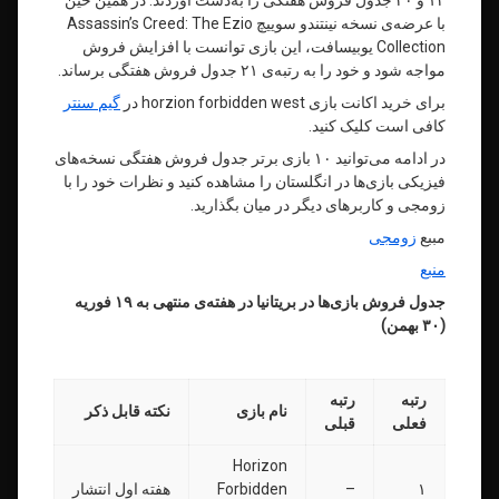
۱۲ و ۲۰ جدول فروش هفتگی را به‌دست آوردند. در همین حین
با عرضه‌ی نسخه نینتندو سوییچ Assassin’s Creed: The Ezio
Collection یوبیسافت، این بازی توانست با افزایش فروش
مواجه شود و خود را به رتبه‌ی ۲۱ جدول فروش هفتگی برساند.
برای خرید اکانت بازی horzion forbidden west در
گیم سنتر
کافی است کلیک کنید.
در ادامه می‌توانید ۱۰ بازی برتر جدول فروش هفتگی نسخه‌های
فیزیکی بازی‌ها در انگلستان را مشاهده کنید و نظرات خود را با
زومجی و کاربرهای دیگر در میان بگذارید.
مببع
زومجی
منبع
جدول فروش بازی‌ها در بریتانیا در هفته‌ی منتهی به ۱۹ فوریه
(۳۰ بهمن)
رتبه
رتبه
نام بازی
نکته قابل ذکر
فعلی
قبلی
Horizon
۱
–
Forbidden
هفته اول انتشار