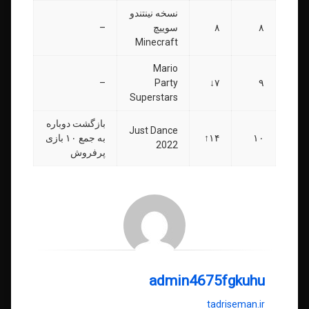
نسخه نینتندو
۸
۸
سوییچ
–
Minecraft
Mario
–
Party
۷↓
۹
Superstars
بازگشت دوباره
Just Dance
۱۰
۱۴↑
به جمع ۱۰ بازی
2022
پرفروش
admin4675fgkuhu
tadriseman.ir