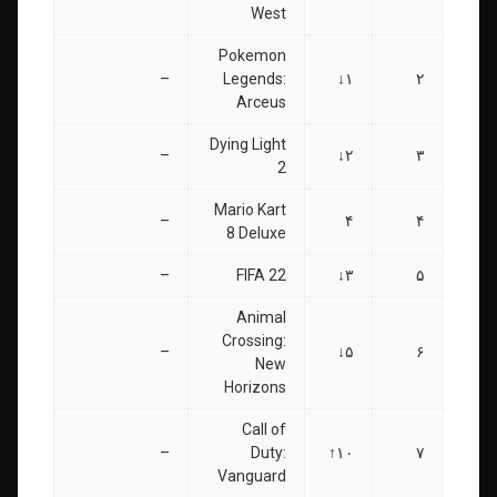
West
Pokemon
–
Legends:
۱↓
۲
Arceus
Dying Light
–
۲↓
۳
2
Mario Kart
–
۴
۴
8 Deluxe
–
FIFA 22
۳↓
۵
Animal
Crossing:
–
۵↓
۶
New
Horizons
Call of
–
Duty:
۱۰↑
۷
Vanguard