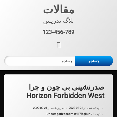
فتن
مقالات
ه
حتوا
بلاگ تدریس
123-456-789
تلفن:
آر اس اس
جستجو برای:
صدرنشینی بی چون و چرا
Horizon Forbidden West
نوشته شده در
2022-02-21
به روز شده در
2022-02-21
دسته بندی ها:
توسط
admin4675fgkuhu
Uncategorized