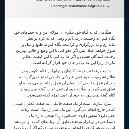
دسته بندی ها:
توسط
admin4675fgkuhu
Uncategorized
هنگامی که به گناه خود بنگرم ای مولای من و به خطاهای خود
نگاه کنم، به وحشت درمی‌آیم و وقتی که به کرم تو نظر
بیاندازم و به بزرگواری و کرامتت نگاه کنم به طمع و میل و
شوق خواهم افتاد. پس اگر عفو کنی با این وضع و حالم، بهترین
رحمت کنندگان هستی و اگر عذاب کنی با این کیفیت، ظلم
نکردی زیرا این عذاب در جای خود قرار گرفته است.
خدمت رفقا عرض شد گناهان و ثوابها در عالم تکوین و در
نظام تشریع، به خود عمل فیزیکی خارجی تعلق نمی‌گیرد، به
خود آن عمل خارجی که انسان آن عمل را انجام می‌دهد به او
تعلق نمی‌گیرد. و اصلًا به خود آن عمل ثواب گفته نمی‌شود و
گناه گفته نمی‌شود: به خود آن عمل تمرّد گفته نمی‌شود.
تمرّد عبارت است از یک صفت فاعلی، نه صفت فعلی، عملی
که در خارج انجام می‌گیرد، این یک عمل رُباتیک است. ربات
عقل دارد؟ شعور دارد؟ احساس دارد؟ هیچی ندارد! یک
دستگاهی در او قرار میدهند، طبق آن برنامه‌ای که به او می‌دهند
این ربات هم کاری را انجام می‌دهد، به طوری که اگر آن ربات را