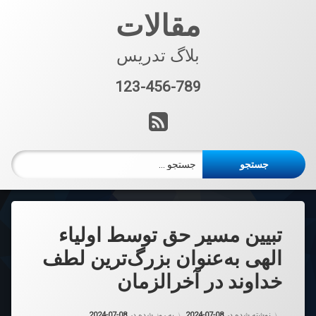
فتن
مقالات
ه
حتوا
بلاگ تدریس
123-456-789
تلفن:
آر اس اس
جستجو برای:
تبیین مسیر حق توسط اولیاء
الهی به‌عنوان بزرگ‌ترین لطف
خداوند در آخرالزمان
نوشته شده در
2024-07-08
به روز شده در
2024-07-08