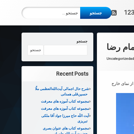
جستجو برای:
آر اس اس
123
جستجو
مام رضا
جستجو
دسته بندی ها:
Uncategorized
ad
Recent Posts
از نمای خارج
شرح حال اجمالی آیت‌الله‌العظمی ملّا
حسین‌قلی همدانی
مجموعه کتاب آموزه های معرفت
مجموعه کتاب آموزه های معرفت
آیت اللَه حاج میرزا جواد آقا ملکی
تبریزی
مجموعه کتاب های عنوان بصری
حضرت آیت الله طهرانی