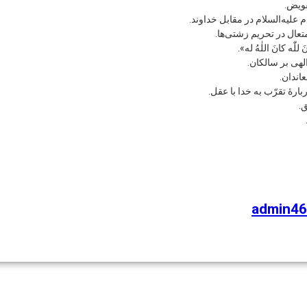
فویض.
علیه‌السلام در مقابل خداوند.
عال در تحریم زشتی‌ها.
ّٰه کانَ اللٰهُ له».
الهی بر سالکان.
اندان.
بارۀ تقرّب به خدا با عقل.
.
admin46