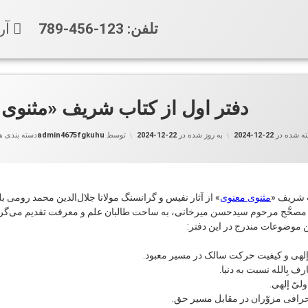
تلفن:
123-456-789
آر
دفتر اول از کتاب شریف «مثنوی
ه شده در
2024-12-22
به روز شده در
2024-12-22
توسط
admin4675fgkuhu
دسته بندی ها
ب شریف «
مثنوی معنوی
» از آثار نفیس و گرانسنگ مولانا جلال‌الدین محمد رومی 
مصحَّح مرحوم سیدحسن میرخانی، به ساحت طالبان علم و معرفت تقدیم می‌گرد
 موضوعات مندرج در این دفتر:
هی و کیفیت حرکت سالک در مسیر معبود.
 بِالله نسبت به دنیا.
لیّ إلهی.
نحرافی مزوّران در مقابل مسیر حق.