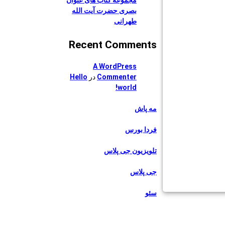
بصری حضرت آیت الله
طهرانی
Recent Comments
A WordPress
Commenter
در
Hello
world!
مه پاش
فردا بورس
تلویزیون جی پلاس
جی پلاس
سئو