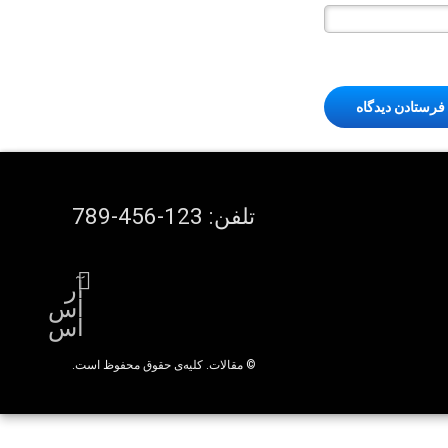
تلفن:
123-456-789
آر
اس
اس
© مقالات. کلیه‌ی حقوق محفوظ است.