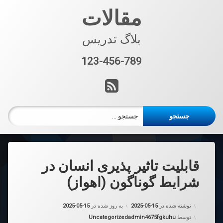
فتن
مقالات
ه
حتوا
بلاگ تدریس
123-456-789
تلفن:
آر اس اس
جستجو برای:
قابلیت تاثیر پذیری انسان در
شرایط گوناگون (اهواز)
نوشته شده در
2025-05-15
به روز شده در
2025-05-15
دسته بندی ها:
توسط
admin4675fgkuhu
Uncategorized