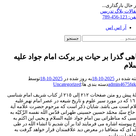
 حال بارگذاری...
تن
قالات
بلاگ تدریس
فن:
123-456-789
توا
آر اس اس
ستجو
ای:
هی گذرا بر حیات پر برکت امام جواد علیه
لام
ه شده در
2025-10-18
به روز شده در
2025-10-18
توسط
admin4675fg
دسته بندی ها:
Uncategorized
مقالۀ پیش رو متن صفحات ٢١٢ إلی ٢١٥ از کتاب شریف امام شناسی
جلد ١٦ که در مورد سیر علوم و تاریخ شیعه در عصر امام نهم علیه
ام است می باشد. شایان ذکر است که مرحوم حضرت علّامه آیة
ه حاج سیّد محمّد حسین حسینی طهرانی قدّس اللَه نفسه الزّکیّه به
ی که مناظراتی بین امام جواد علیه السلام و یحیی ابن اکثم به
 پیوسته اشاره می فرمایند لذا بر آن شدیم تا انشاء اللَه در طی
ه ای که متعاقبا در معرض دید علاقمندان قرار خواهد گرفت به
ماجرا بپردازیم.