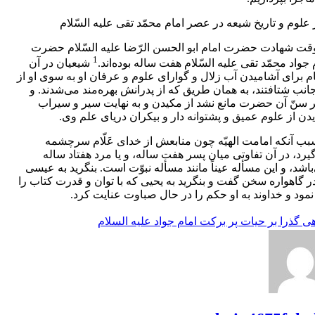
علوم و تاريخ شيعه در عصر امام محمّد تقى عليه السّلام‌
قت شهادت حضرت امام ابو الحسن الرّضا عليه السّلام حضرت
1
 جواد محمّد تقى عليه السّلام هفت ساله بوده‌اند.
شيعيان در آن
م براى آشاميدن آب زلال و گواراى علوم و عرفان او به سوى او از
انب شتافتند، به همان طريق كه از پدرانش بهره‌مند مى‌شدند. و
سنّ آن حضرت مانع نشد از مكيدن و به نهايت سير و سيراب
دن از علوم عميق و پشتوانه دار و بيكران درياى علم وى.
بب آنكه امامت الهيّه چون منابعش از خداى عَلّام سرچشمه
يرد، در آن تفاوتى ميان پسر هفت ساله، و يا مرد هفتاد ساله
باشد، و اين مسأله عيناً مانند مسأله نبوّت است. بنگريد به عيسى
ر گاهواره سخن گفت و بنگريد به يحيى كه با توان و قدرت كتاب را
نمود و خداوند به او حكم را در حال صباوت عنايت كرد.
ی گذرا بر حیات پر برکت امام جواد علیه السلام