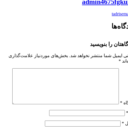
admin4675fgku
tadrisema
گاه‌ها
اهتان را بنویسید
ی ایمیل شما منتشر نخواهد شد.
بخش‌های موردنیاز علامت‌گذاری
اند
*
اه
*
ل
*